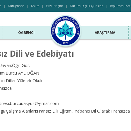
e
Kütüphane
Kalite
Hızlı Erişim
Kurum Dışı Duyurular
Toplumsal Kat
ÖĞRENCI
ARAŞTIRMA
ız Dili ve Edebiyatı
nvan:Öğr. Gör.
isim:Burcu AYDOĞAN
cı Diller Yüksek Okulu
nsızca
dresi:burcuuakyuz@gmail.com
gi/Çalışma Alanları:Fransız Dili Eğitimi; Yabancı Dil Olarak Fransızca
----------------------------------------------------------------