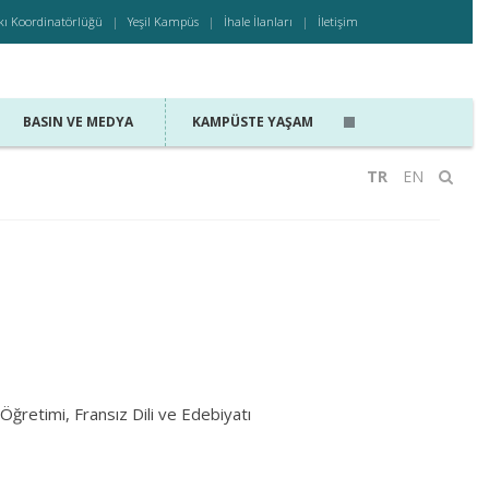
kı Koordinatörlüğü
Yeşil Kampüs
İhale İlanları
İletişim
BASIN VE MEDYA
KAMPÜSTE YAŞAM
TR
EN
 Öğretimi, Fransız Dili ve Edebiyatı