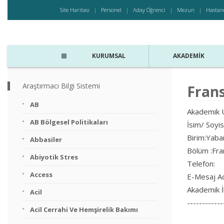
Site Haritası
Personel
Aday Öğrenci
Mezun
Hastan
KURUMSAL
AKADEMIK
Araştırmacı Bilgi Sistemi
Frans
AB
Akademik U
AB Bölgesel Politikaları
İsim/ Soy
Birim:Yaban
Abbasiler
Bölüm :Fra
Abiyotik Stres
Telefon:
Access
E-Mesaj A
Akademik İl
Acil
------------
Acil Cerrahi Ve Hemşirelik Bakımı