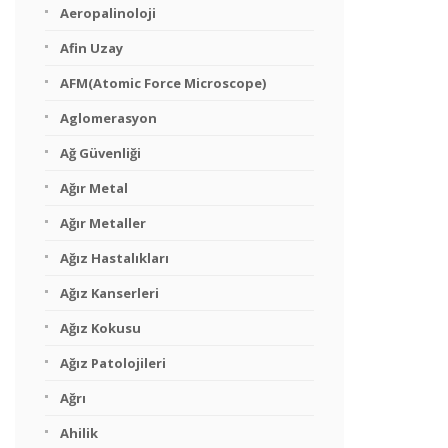
Aeropalinoloji
Afin Uzay
AFM(Atomic Force Microscope)
Aglomerasyon
Ağ Güvenliği
Ağır Metal
Ağır Metaller
Ağız Hastalıkları
Ağız Kanserleri
Ağız Kokusu
Ağız Patolojileri
Ağrı
Ahilik