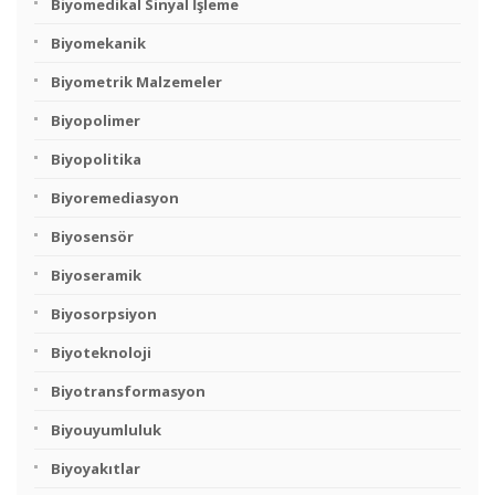
Biyomedikal Sinyal İşleme
Biyomekanik
Biyometrik Malzemeler
Biyopolimer
Biyopolitika
Biyoremediasyon
Biyosensör
Biyoseramik
Biyosorpsiyon
Biyoteknoloji
Biyotransformasyon
Biyouyumluluk
Biyoyakıtlar