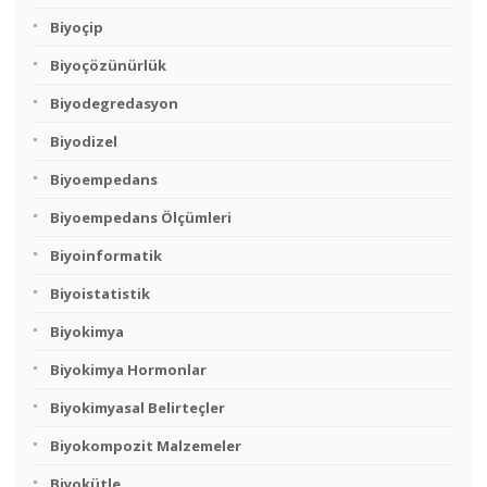
Biyoçip
Biyoçözünürlük
Biyodegredasyon
Biyodizel
Biyoempedans
Biyoempedans Ölçümleri
Biyoinformatik
Biyoistatistik
Biyokimya
Biyokimya Hormonlar
Biyokimyasal Belirteçler
Biyokompozit Malzemeler
Biyokütle