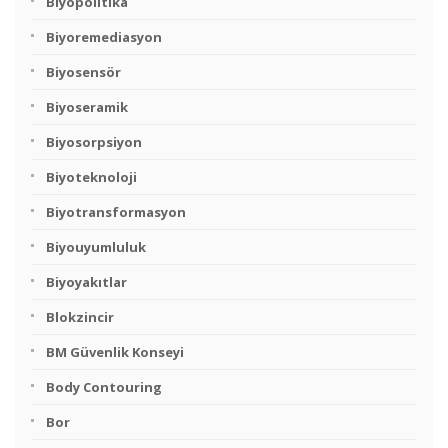
Biyopolitika
Biyoremediasyon
Biyosensör
Biyoseramik
Biyosorpsiyon
Biyoteknoloji
Biyotransformasyon
Biyouyumluluk
Biyoyakıtlar
Blokzincir
BM Güvenlik Konseyi
Body Contouring
Bor