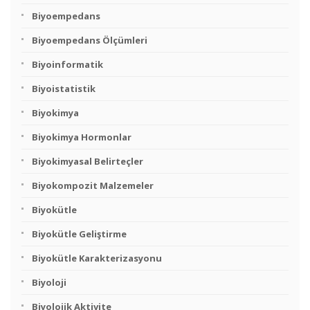
Biyoempedans
Biyoempedans Ölçümleri
Biyoinformatik
Biyoistatistik
Biyokimya
Biyokimya Hormonlar
Biyokimyasal Belirteçler
Biyokompozit Malzemeler
Biyokütle
Biyokütle Geliştirme
Biyokütle Karakterizasyonu
Biyoloji
Biyolojik Aktivite