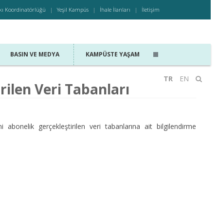
kı Koordinatörlüğü
Yeşil Kampüs
İhale İlanları
İletişim
BASIN VE MEDYA
KAMPÜSTE YAŞAM
TR
EN
rilen Veri Tabanları
onelik gerçekleştirilen veri tabanlarına ait bilgilendirme