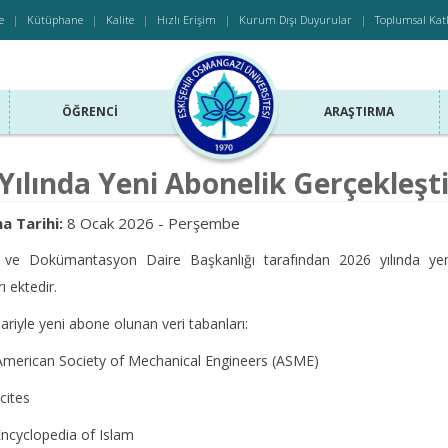
e
Kütüphane
Kalite
Hızlı Erişim
Kurum Dışı Duyurular
Toplumsal Kat
ÖĞRENCI
ARAŞTIRMA
Yılında Yeni Abonelik Gerçekleşti
a Tarihi:
8 Ocak 2026 - Perşembe
ve Dokümantasyon Daire Başkanlığı tarafından 2026 yılında yeni ab
ı ektedir.
tibariyle yeni abone olunan veri tabanları:
rican Society of Mechanical Engineers (ASME)
ites
ncyclopedia of Islam