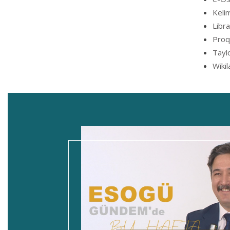
Keli
Libr
Proq
Tayl
Wikil