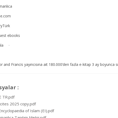
anlıca
e.com
ryTürk
est ebooks
ilala ·
r and Francis yayıncısına ait 180.000’den fazla e-kitap 3 ay boyunca sın
syalar :
 TR.pdf
cites 2025 copy.pdf
 Encyclopaedia of Islam (EI).pdf
manlıca Tanıtım Metni.pdf