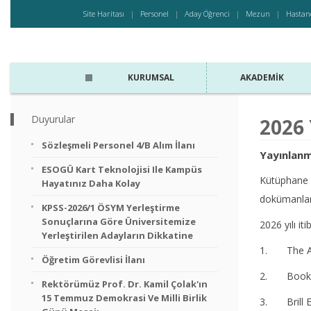
Site Haritası
Personel
Aday Öğrenci
Mezun
Hastan
KURUMSAL
AKADEMIK
Duyurular
2026 
Sözleşmeli Personel 4/B Alım İlanı
Yayınlanm
ESOGÜ Kart Teknolojisi Ile Kampüs
Kütüphane 
Hayatınız Daha Kolay
dokümanlar
KPSS-2026/1 ÖSYM Yerleştirme
Sonuçlarına Göre Üniversitemize
2026 yılı i
Yerleştirilen Adayların Dikkatine
1. The Ame
Öğretim Görevlisi İlanı
2. Bookc
Rektörümüz Prof. Dr. Kamil Çolak'ın
15 Temmuz Demokrasi Ve Milli Birlik
3. Brill E