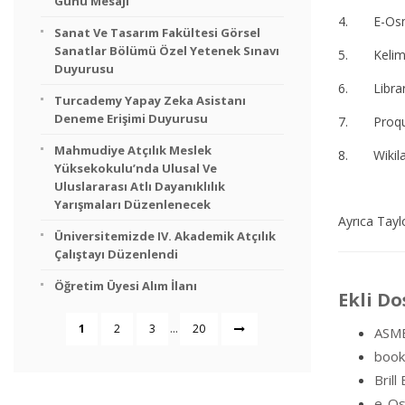
Günü Mesajı
4. E-Osm
Sanat Ve Tasarım Fakültesi Görsel
Sanatlar Bölümü Özel Yetenek Sınavı
5. Kelim
Duyurusu
6. Libra
Turcademy Yapay Zeka Asistanı
Deneme Erişimi Duyurusu
7. Proqu
Mahmudiye Atçılık Meslek
8. Wik
Yüksekokulu’nda Ulusal Ve
Uluslararası Atlı Dayanıklılık
Yarışmaları Düzenlenecek
Ayrıca Taylo
Üniversitemizde IV. Akademik Atçılık
Çalıştayı Düzenlendi
Öğretim Üyesi Alım İlanı
Ekli Do
...
1
2
3
20
ASME
book
Brill
e-Os