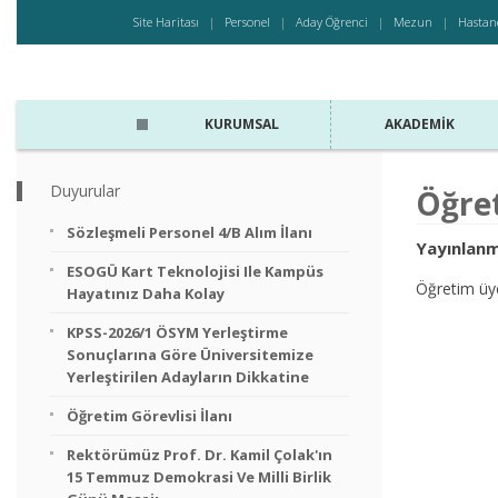
Site Haritası
Personel
Aday Öğrenci
Mezun
Hastan
KURUMSAL
AKADEMIK
Duyurular
Öğret
Sözleşmeli Personel 4/B Alım İlanı
Yayınlanm
ESOGÜ Kart Teknolojisi Ile Kampüs
Öğretim üye
Hayatınız Daha Kolay
KPSS-2026/1 ÖSYM Yerleştirme
Sonuçlarına Göre Üniversitemize
Yerleştirilen Adayların Dikkatine
Öğretim Görevlisi İlanı
Rektörümüz Prof. Dr. Kamil Çolak'ın
15 Temmuz Demokrasi Ve Milli Birlik