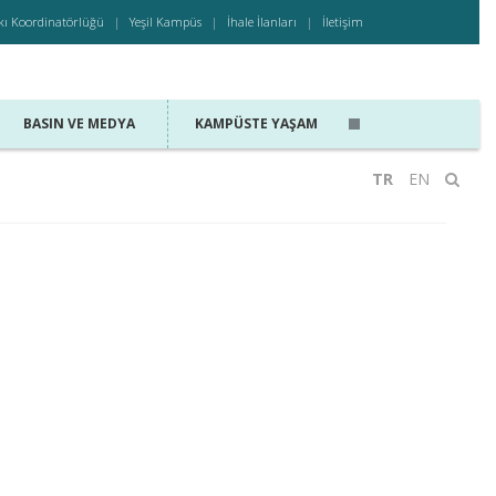
kı Koordinatörlüğü
Yeşil Kampüs
İhale İlanları
İletişim
BASIN VE MEDYA
KAMPÜSTE YAŞAM
TR
EN