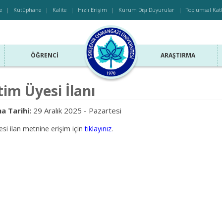
e
Kütüphane
Kalite
Hızlı Erişim
Kurum Dışı Duyurular
Toplumsal Kat
ÖĞRENCI
ARAŞTIRMA
im Üyesi İlanı
a Tarihi:
29 Aralık 2025 - Pazartesi
si ilan metnine erişim için
tıklayınız
.